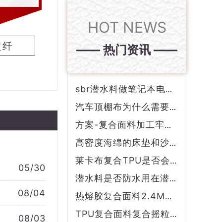
HOT NEWS
超纤
—— 热门资讯 ——
sbr潜水料做笔记本电脑、杯套的好处
汽车顶棚布为什么需要防火呢？
方案-复合面料加工牢度强是怎么做到的？
高密度海绵的床垫和沙发质量如何？
莱卡布复合TPU是否会遇到这些问题呢？
05/30
潜水料是否防水用在潜水衣上起到什么作用
08/04
热熔胶复合面料2.4M宽幅有哪些好处？
TPU复合面料复合摇粒绒所制成的冲锋衣好在哪里？
08/03