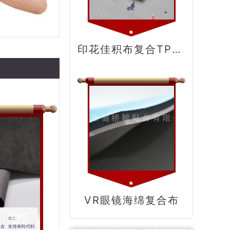
印花佳积布复合TPU膜
VR眼镜海绵复合布