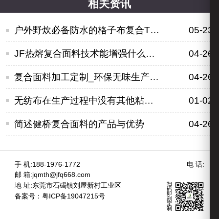
相关资讯
户外野炊必备防水的格子布复合TPU面料
05-23
JF热熔复合面料技术能增强什么特性
04-26
复合面料加工定制_环保无味生产工艺
04-26
无纺布在生产过程中没有其他粘附的加工工艺
01-02
简述健桥复合面料的产品与优势
04-26
手 机:188-1976-1772
电 话:
邮 箱:jqmth@jfq668.com
扫
地 址:东莞市石碣镇刘屋新村工业区
码
即
备案号：
粤ICP备19047215号
刻
定
制