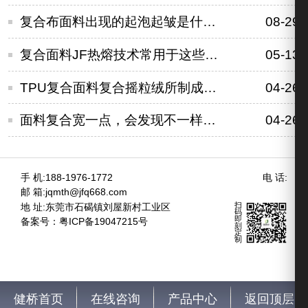
复合布面料出现的起泡起皱是什么导致的？
08-29
复合面料JF热熔技术常用于这些领域
05-13
TPU复合面料复合摇粒绒所制成的冲锋衣好在哪里？
04-26
面料复合宽一点，会发现不一样的世界
04-26
手 机:188-1976-1772
电 话:
邮 箱:jqmth@jfq668.com
扫
地 址:东莞市石碣镇刘屋新村工业区
码
即
备案号：
粤ICP备19047215号
刻
定
制
健桥首页
在线咨询
产品中心
返回顶层