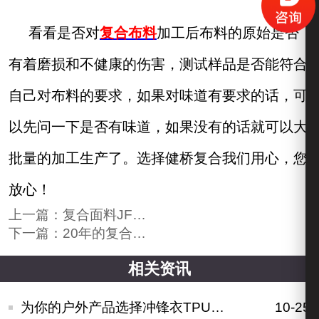
看看
是否对
复合布料
加工后
布料
的原始
是否
有着
磨损和不健康的
伤害
，
测试样品是否
能
符合
自己
对布料
的要求
，如果对味道有要求的话，可
以先问一下是否有味道，如果没有的话就可以大
批量的加工生产了。选择健桥复合我们用心，您
放心！
上一篇：
复合面料JF热熔技术常用于这些领域
下一篇：
20年的复合面料加工经验有什么优势
相关资讯
为你的户外产品选择冲锋衣TPU复合布不受雨水的侵入
10-25